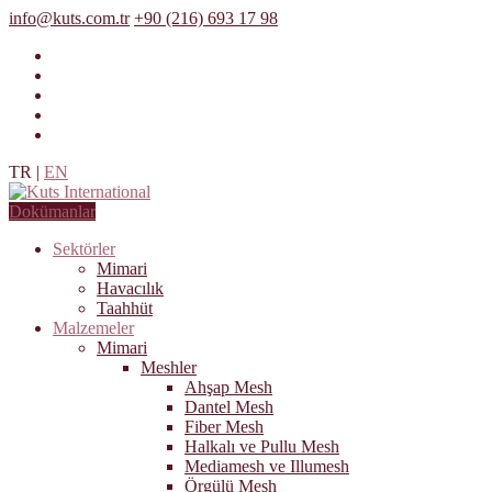
info@kuts.com.tr
+90 (216) 693 17 98
TR
|
EN
Dokümanlar
Sektörler
Mimari
Havacılık
Taahhüt
Malzemeler
Mimari
Meshler
Ahşap Mesh
Dantel Mesh
Fiber Mesh
Halkalı ve Pullu Mesh
Mediamesh ve Illumesh
Örgülü Mesh