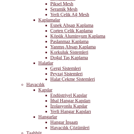
Piksel Mesh
Seramik Mesh
Yerli Çelik Ağ Mesh
Kaplamalar
Esnek Ahşap Kaplama
Corten Çelik Kaplama
Köpük Aluminyum Kaplama
Paslanmaz Kaplama
Yanmış Ahşap Kaplama
Korkuluk Sistemleri
Doğal Taş Kaplama
Halatlar
Gergi Sistemleri
Peyzaj Sistemleri
Halat Çekme Sistemleri
Havacılık
Kapılar
Endüstriyel Kapılar
İthal Hangar Kapıları
İzolasyonlu Kapılar
Yerli Hangar Kapıları
Hangarlar
Hangar İnşaatı
Havacılık Çözümleri
Taahhüt