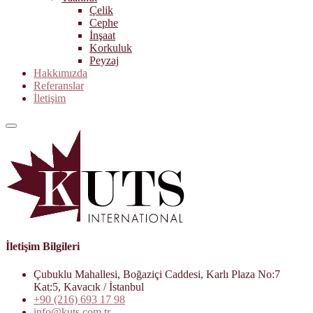
Çelik
Cephe
İnşaat
Korkuluk
Peyzaj
Hakkımızda
Referanslar
İletişim
İletişim Bilgileri
Çubuklu Mahallesi, Boğaziçi Caddesi, Karlı Plaza No:7
Kat:5, Kavacık / İstanbul
+90 (216) 693 17 98
info@kuts.com.tr