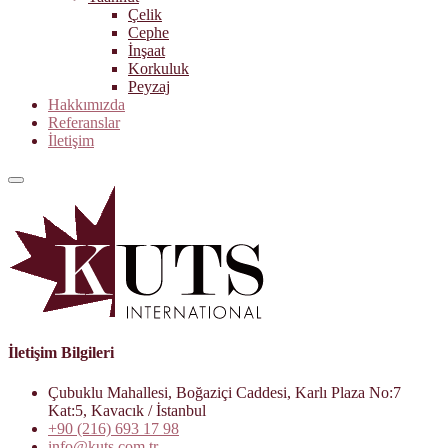
Çelik
Cephe
İnşaat
Korkuluk
Peyzaj
Hakkımızda
Referanslar
İletişim
İletişim Bilgileri
Çubuklu Mahallesi, Boğaziçi Caddesi, Karlı Plaza No:7
Kat:5, Kavacık / İstanbul
+90 (216) 693 17 98
info@kuts.com.tr