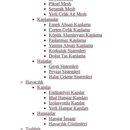
Piksel Mesh
Seramik Mesh
Yerli Çelik Ağ Mesh
Kaplamalar
Esnek Ahşap Kaplama
Corten Çelik Kaplama
Köpük Aluminyum Kaplama
Paslanmaz Kaplama
Yanmış Ahşap Kaplama
Korkuluk Sistemleri
Doğal Taş Kaplama
Halatlar
Gergi Sistemleri
Peyzaj Sistemleri
Halat Çekme Sistemleri
Havacılık
Kapılar
Endüstriyel Kapılar
İthal Hangar Kapıları
İzolasyonlu Kapılar
Yerli Hangar Kapıları
Hangarlar
Hangar İnşaatı
Havacılık Çözümleri
Taahhüt