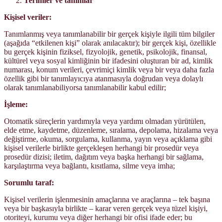
Terimler ve tanımlar
Kişisel veriler:
Tanımlanmış veya tanımlanabilir bir gerçek kişiyle ilgili tüm bilgiler
(aşağıda “etkilenen kişi” olarak anılacaktır); bir gerçek kişi, özellikle
bu gerçek kişinin fiziksel, fizyolojik, genetik, psikolojik, finansal,
kültürel veya sosyal kimliğinin bir ifadesini oluşturan bir ad, kimlik
numarası, konum verileri, çevrimiçi kimlik veya bir veya daha fazla
özellik gibi bir tanımlayıcıya atanmasıyla doğrudan veya dolaylı
olarak tanımlanabiliyorsa tanımlanabilir kabul edilir;
İşleme:
Otomatik süreçlerin yardımıyla veya yardımı olmadan yürütülen,
elde etme, kaydetme, düzenleme, sıralama, depolama, hizalama veya
değiştirme, okuma, sorgulama, kullanma, yayın veya açıklama gibi
kişisel verilerle birlikte gerçekleşen herhangi bir prosedür veya
prosedür dizisi; iletim, dağıtım veya başka herhangi bir sağlama,
karşılaştırma veya bağlantı, kısıtlama, silme veya imha;
Sorumlu taraf:
Kişisel verilerin işlenmesinin amaçlarına ve araçlarına – tek başına
veya bir başkasıyla birlikte – karar veren gerçek veya tüzel kişiyi,
otoriteyi, kurumu veya diğer herhangi bir ofisi ifade eder; bu