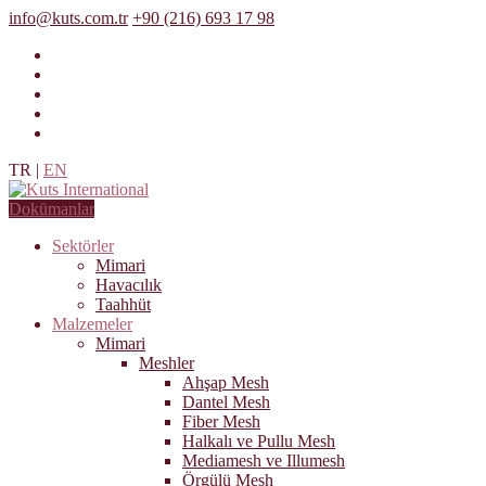
info@kuts.com.tr
+90 (216) 693 17 98
TR
|
EN
Dokümanlar
Sektörler
Mimari
Havacılık
Taahhüt
Malzemeler
Mimari
Meshler
Ahşap Mesh
Dantel Mesh
Fiber Mesh
Halkalı ve Pullu Mesh
Mediamesh ve Illumesh
Örgülü Mesh