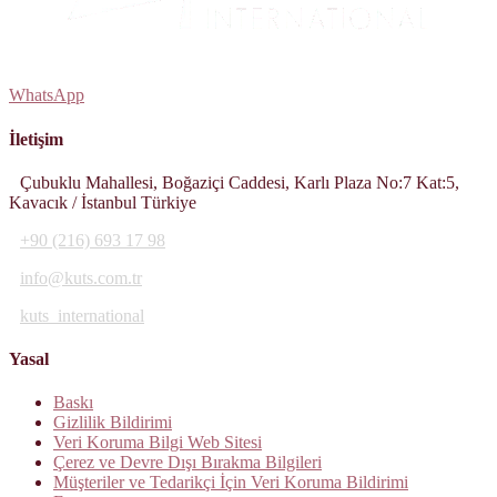
WhatsApp
İletişim
Çubuklu Mahallesi, Boğaziçi Caddesi, Karlı Plaza No:7 Kat:5,
Kavacık / İstanbul Türkiye
+90 (216) 693 17 98
info@kuts.com.tr
kuts_international
Yasal
Baskı
Gizlilik Bildirimi
Veri Koruma Bilgi Web Sitesi
Çerez ve Devre Dışı Bırakma Bilgileri
Müşteriler ve Tedarikçi İçin Veri Koruma Bildirimi