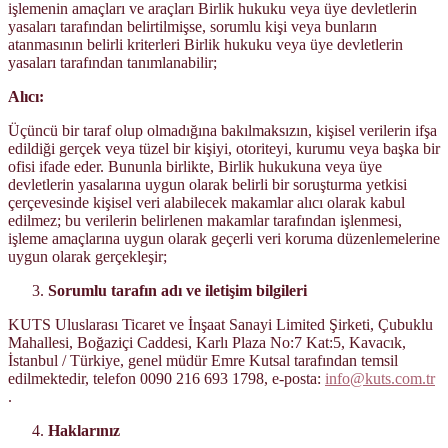
işlemenin amaçları ve araçları Birlik hukuku veya üye devletlerin
yasaları tarafından belirtilmişse, sorumlu kişi veya bunların
atanmasının belirli kriterleri Birlik hukuku veya üye devletlerin
yasaları tarafından tanımlanabilir;
Alıcı:
Üçüncü bir taraf olup olmadığına bakılmaksızın, kişisel verilerin ifşa
edildiği gerçek veya tüzel bir kişiyi, otoriteyi, kurumu veya başka bir
ofisi ifade eder. Bununla birlikte, Birlik hukukuna veya üye
devletlerin yasalarına uygun olarak belirli bir soruşturma yetkisi
çerçevesinde kişisel veri alabilecek makamlar alıcı olarak kabul
edilmez; bu verilerin belirlenen makamlar tarafından işlenmesi,
işleme amaçlarına uygun olarak geçerli veri koruma düzenlemelerine
uygun olarak gerçekleşir;
Sorumlu tarafın adı ve iletişim bilgileri
KUTS Uluslarası Ticaret ve İnşaat Sanayi Limited Şirketi, Çubuklu
Mahallesi, Boğaziçi Caddesi, Karlı Plaza No:7 Kat:5, Kavacık,
İstanbul / Türkiye, genel müdür Emre Kutsal tarafından temsil
edilmektedir, telefon 0090 216 693 1798, e-posta:
info@kuts.com.tr
.
Haklarınız