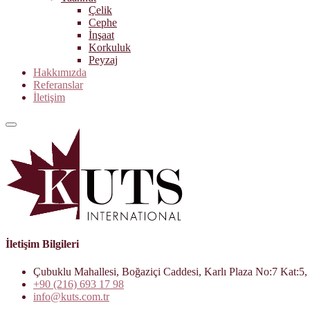
Çelik
Cephe
İnşaat
Korkuluk
Peyzaj
Hakkımızda
Referanslar
İletişim
İletişim Bilgileri
Çubuklu Mahallesi, Boğaziçi Caddesi, Karlı Plaza No:7 Kat:5, 
+90 (216) 693 17 98
info@kuts.com.tr