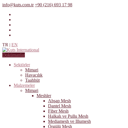
info@kuts.com.tr
+90 (216) 693 17 98
TR
|
EN
Dokümanlar
Sektörler
Mimari
Havacılık
Taahhüt
Malzemeler
Mimari
Meshler
Ahşap Mesh
Dantel Mesh
Fiber Mesh
Halkalı ve Pullu Mesh
Mediamesh ve Illumesh
Örgülü Mesh