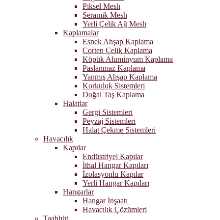
Piksel Mesh
Seramik Mesh
Yerli Çelik Ağ Mesh
Kaplamalar
Esnek Ahşap Kaplama
Corten Çelik Kaplama
Köpük Aluminyum Kaplama
Paslanmaz Kaplama
Yanmış Ahşap Kaplama
Korkuluk Sistemleri
Doğal Taş Kaplama
Halatlar
Gergi Sistemleri
Peyzaj Sistemleri
Halat Çekme Sistemleri
Havacılık
Kapılar
Endüstriyel Kapılar
İthal Hangar Kapıları
İzolasyonlu Kapılar
Yerli Hangar Kapıları
Hangarlar
Hangar İnşaatı
Havacılık Çözümleri
Taahhüt