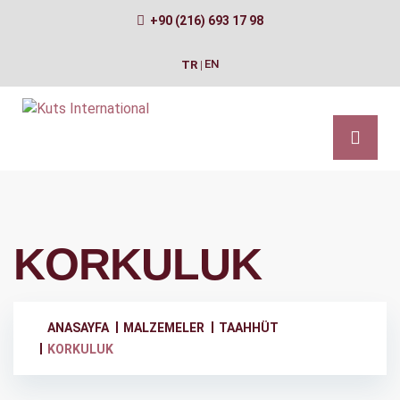
+90 (216) 693 17 98
EN
TR
|
KORKULUK
ANASAYFA
MALZEMELER
TAAHHÜT
KORKULUK